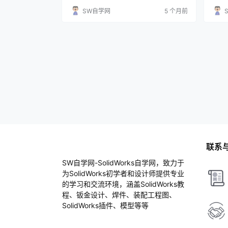
了。 但是这样是不是特别慢呢？所以溪风制
键槽
SW自学网
5 个月前
作了这个SolidWorks卡簧槽特征库，希望可
频操
以提高大家的设计效率。 使用非常的简单，
和我们之前的SolidWorks键槽特征库方法一
模一样。 特征库拖到端面上，选择规格，选
择边线，设置…
联系
SW自学网-SolidWorks自学网，致力于
为SolidWorks初学者和设计师提供专业
的学习和交流环境，涵盖SolidWorks教
程、钣金设计、焊件、装配工程图、
SolidWorks插件、模型等等