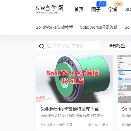
论坛
VIP
首页
圈子
学堂
3
SolidWorks实战教程
SolidWorks问题答疑
So
全部标签
SolidWorks卡簧槽特征库下载
So
搞机械设计的设计师对卡簧标准件应该不陌
Sol
生，那么卡簧槽用SolidWorks怎么画卡簧槽
拉伸
SolidWorks插件工具
276
0
Sol
呢？ 很多人会说，查机械手册，查标准尺
制作的
寸，然后SolidWorks画草图旋转切除就出来
有孔