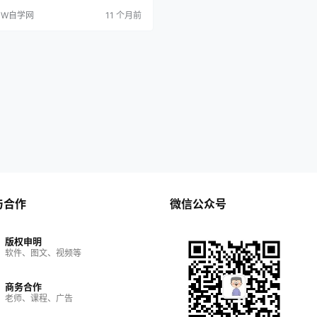
库和孔用键槽库，非常的不错。 溪风视
SW自学网
11 个月前
作： 点击查看
与合作
微信公众号
版权申明
软件、图文、视频等
商务合作
老师、课程、广告