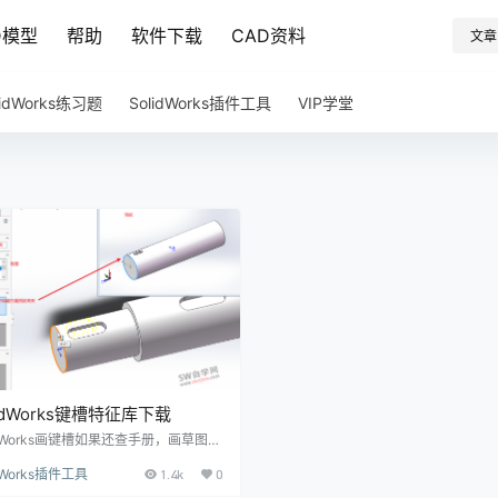
D模型
帮助
软件下载
CAD资料
文章
lidWorks练习题
SolidWorks插件工具
VIP学堂
lidWorks键槽特征库下载
idWorks画键槽如果还查手册，画草图，
切除就显得比较麻烦了，今天分享溪风
idWorks插件工具
1.4k
0
SolidWorks键槽特征库，有轴用的也
用的键槽。 键槽库有两个，分别是轴用