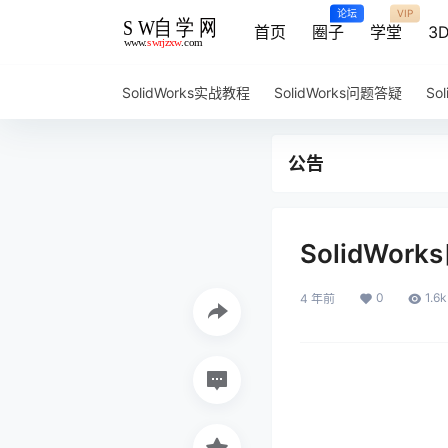
论坛
VIP
首页
圈子
学堂
3
SolidWorks实战教程
SolidWorks问题答疑
So
公告
SolidWo
0
1.6k
4 年前