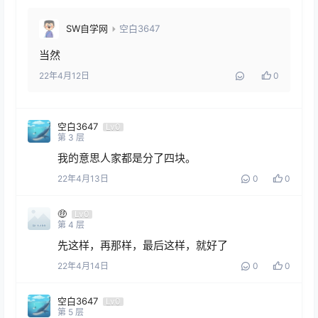
SW自学网
空白3647
当然
22年4月12日
0
空白3647
Lv0
第
3
层
我的意思人家都是分了四块。
22年4月13日
0
0
🤑
Lv0
第
4
层
先这样，再那样，最后这样，就好了
22年4月14日
0
0
空白3647
Lv0
第
5
层