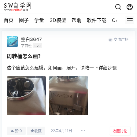
首页
圈子
学堂
3D模型
帮助
软件下载
CAD资料
空白3647
交流广场
学前班
Lv0
周转桶怎么画？
这个应该怎么建模，如何画，展开，请教一下详细步骤
22年4月11日
0
赞
收藏
收起讨论