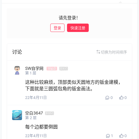
请先登录！
登录
快速注册
发布
讨论
切换为时间排序
SW自学网
Vip3
Lv7
第
1
层
这种比较麻烦，顶部类似天圆地方的钣金建模，
下面就是三圆弧包角的钣金画法。
22年4月11日
0
0
空白3647
Lv0
第
2
层
每个边都要倒圆
22年4月11日
1
0