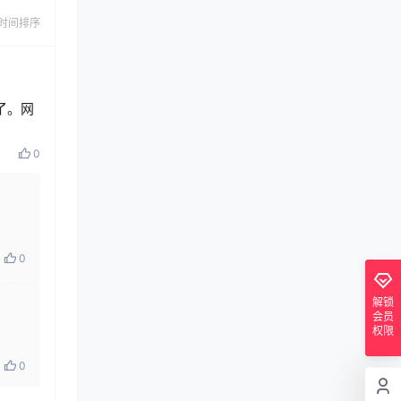
时间排序
了。网
0
0
解锁
会员
权限
0