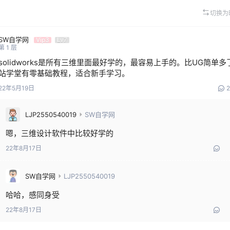
切换为
SW自学网
Vip3
Lv7
第
1
层
solidworks是所有三维里面最好学的，最容易上手的。比UG简单多
站学堂有零基础教程，适合新手学习。
22年5月19日
2
LJP2550540019
SW自学网
嗯，三维设计软件中比较好学的
22年8月17日
SW自学网
LJP2550540019
哈哈，感同身受
22年8月17日