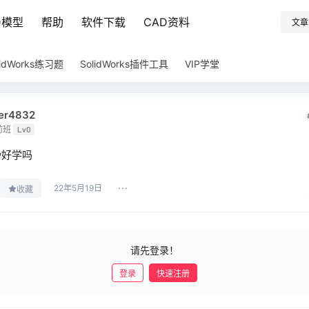
D模型
帮助
软件下载
CAD资料
文章
lidWorks练习题
SolidWorks插件工具
VIP学堂
er4832
前班
Lv0
w好学吗
22年5月19日
收藏
请先登录！
登录
快速注册