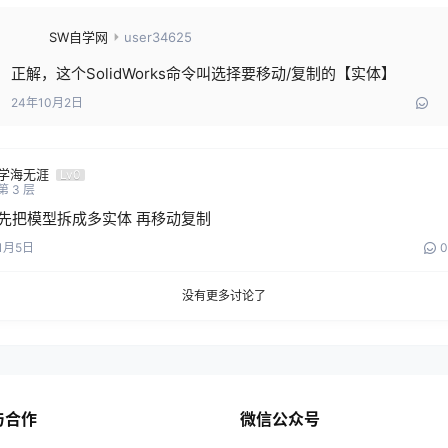
SW自学网
user34625
正解，这个SolidWorks命令叫选择要移动/复制的【实体】
24年10月2日
学海无涯
Lv0
第
3
层
先把模型拆成多实体 再移动复制
1月5日
0
没有更多讨论了
与合作
微信公众号