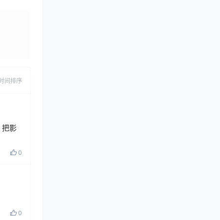
发布
时间排序
，把影
0
0