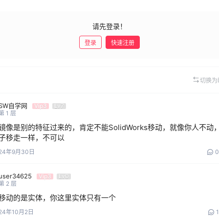
请先登录！
登录
快速注册
切换为
SW自学网
Vip3
Lv7
第
1
层
镜像是别的特征过来的，肯定不能SolidWorks移动，就像你人不动
子移走一样，不可以
24年9月30日
0
user34625
Vip3
Lv0
第
2
层
移动的是实体，你这里实体只有一个
24年10月2日
1