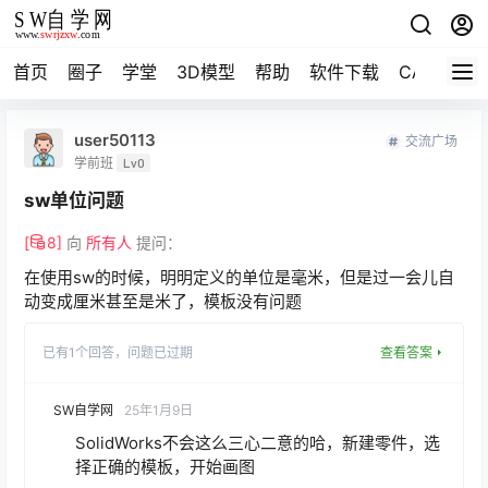
首页
圈子
学堂
3D模型
帮助
软件下载
CAD资料
user50113
交流广场
学前班
Lv0
sw单位问题
[
8
]
向
所有人
提问：
在使用sw的时候，明明定义的单位是毫米，但是过一会儿自
动变成厘米甚至是米了，模板没有问题
已有
1
个回答，
问题已过期
查看答案
SW自学网
25年1月9日
SolidWorks不会这么三心二意的哈，新建零件，选
择正确的模板，开始画图