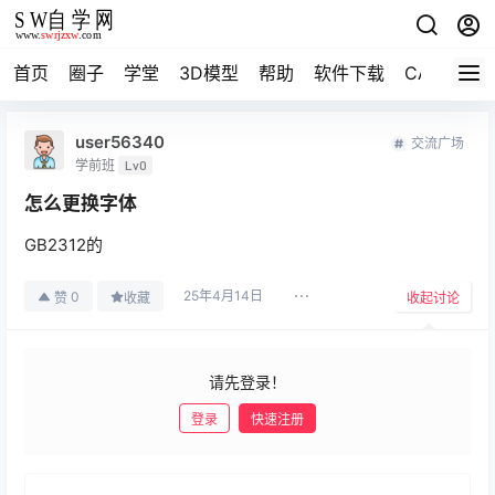
首页
圈子
学堂
3D模型
帮助
软件下载
CAD资料
user56340
交流广场
学前班
Lv0
怎么更换字体
GB2312的
25年4月14日
0
赞
收藏
收起讨论
请先登录！
登录
快速注册
发布