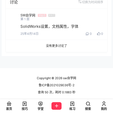
讨论
切换为时间排序
SW自学网
Vip3
Lv7
第
1
层
SolidWorks设置，文档属性，字体
25年4月14日
0
0
没有更多讨论了
Copyright © 2026
sw自学网
鲁ICP备2021029036号-2
查询 50 次，耗时 0.1883 秒
首页
技巧
学堂
练习
搜索
我的