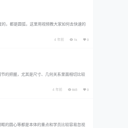
定的难度的，都是圆弧，这里用视频教大家如何去快速的
4 年前
1k
0
们细节的把握，尤其是尺寸、几何关系里面相切比较
4 年前
865
0
，眼眶的圆心等都是本体的重点和学员比较容易忽视