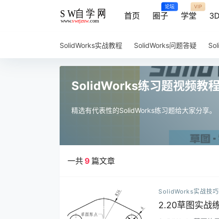
论坛
VIP
首页
圈子
学堂
3
SolidWorks实战教程
SolidWorks问题答疑
So
SolidWorks练习题视频教
精选有代表性的SolidWorks练习题给大家分享。
一共
9
篇文章
SolidWorks实战技巧
2.20草图实战