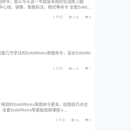
基本绘图命令，那么今天这一节就是草图的实战练习题
圆、中心线、镜像、智能标注、相切等命令 全套SolidW
4 年前
2.2k
0
学过的SolidWorks草图命令，适合SolidWo
4 年前
1.1k
1
到的SolidWorks草图命令更多，绘图技巧点也
SolidWorks零基础视频课程↓...
4 年前
1k
0