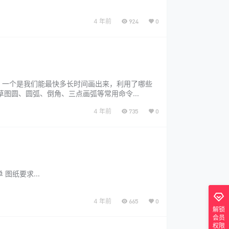
4 年前
924
0
来，一个是我们能最快多长时间画出来，利用了哪些
rks草图圆、圆弧、倒角、三点画弧等常用命令...
4 年前
735
0
 图纸要求...
4 年前
665
0
解锁
会员
权限