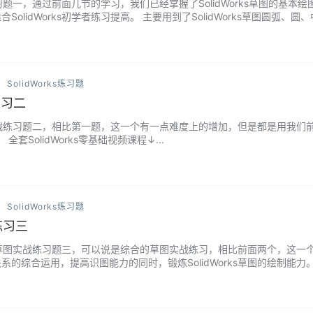
草图练习题一，通过前面几节的学习，我们已经掌握了SolidWorks草图的
SolidWorks初学者练习提高。 主要用到了SolidWorks草图圆弧、
...
SolidWorks练习题
练习二
草图实战练习题二，相比第一题，这一个有一点难度上的增加，但是都是用我们前面几节
全套SolidWorks零基础视频课程↓...
SolidWorks练习题
练习三
rks草图实战练习题三，可以说是综合的草图实战练习，相比前面两个，这一个用
的综合运用，提高识图能力的同时，锻炼SolidWorks草图的绘制能力。 全套