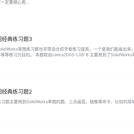
定要细心奥...
s草图经典练习题3
olidWorks草图练习题也非常适合初学者练习提高，一个是我们能画出
练习为目的。 本题取自catics2D05-L06-B 主要用到了SolidWo
s草图经典练习题2
草图练习题主要用到SolidWorks草图的圆、三点画弧、镜像等命令，比较的简单