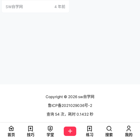
体方法缩小。 还有的就是做好Solid
SW自学网
4 年前
Works零件之后，希望缩小零件或者
放大零件，做个展示的模型实物，
如果重新建模比较麻烦，所以Solid
Works零件如何整体的方法和缩小
呢？ 操作方法： 1、打开我们的Soli
dWorks零件…
Copyright © 2026
sw自学网
鲁ICP备2021029036号-2
查询 54 次，耗时 0.1432 秒
首页
技巧
学堂
练习
搜索
我的