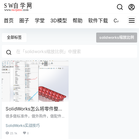
首页
圈子
学堂
3D模型
帮助
软件下载
CAD资料
全部标签
solidworks缩放比例
SolidWorks怎么将零件整体
放大缩小呢？
很多做标准件，做外购件，做配件
的公司，用SolidWorks建模一个型
SolidWorks实战技巧
号的模型之后，还需要去其他规格
的模型，这样如果重新画就比较麻
23.1k
0
烦，希望可以将SolidWorks零件整