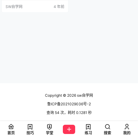
问题。您要继续使用一个空模板
SW自学网
4 年前
吗？”弹窗如下图所示： 出现的情况
大致如下： ①第一种就是我们新装
的软件，新建零件是出现 ②第二种
就是我们打开stp、igs等中性格式图
纸的时候反复弹窗，甚至循环多次
原因分析： 出现这个情况的原因…
Copyright © 2026
sw自学网
鲁ICP备2021029036号-2
查询 54 次，耗时 0.1281 秒
首页
技巧
学堂
练习
搜索
我的