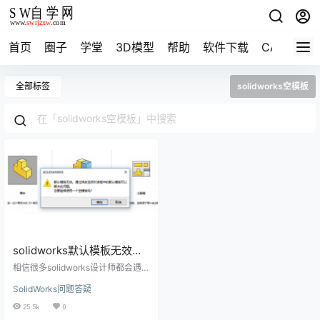
首页
圈子
学堂
3D模型
帮助
软件下载
CAD资料
全部标签
solidworks空模板
solidworks默认模板无效怎
么办？使用空模板？找到原
相信很多solidworks设计师都会遇
因解决很简单
到这个问题，就是我们在安装完soli
SolidWorks问题答疑
dworks软件之后，新建零件，会出
现弹窗“默认模板无效。通过修改选
25.5k
0
项对话框中的默认模板可以解决此