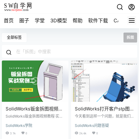
首页
圈子
学堂
3D模型
帮助
软件下载
CAD资料
全部标签
拆图
SolidWorks钣金拆图视频教
SolidWorks打开客户stp图
程·案例2
纸不能单独打开装配体里的
SolidWorks钣金拆图视频教程·实战
今天看到这样一个问题，就是我们
案例二： 拆图一般流程 stp图纸导入
零件
打开客户发过来的stp图纸模型，打
SolidWorks学院
SolidWorks问题答疑
→工艺分析→分割→实体转钣金→展
开一看也挺正常的，就是我们常规
开下料导出 客户来图： 拆分效果：
保存一下，没有出现里面的零件，
3.1k
0
24.4k
0
通过SolidWorks钣金拆图实战案
这对我们拆图和出图造成了困扰，