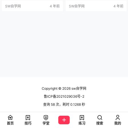
例，巩固SolidWorks分割和组合命
界面如下图所示： 这里面设计树上
SW自学网
4 年前
SW自学网
4 年前
令。
零件前面都是固定，不能保存零部
件出来，应该如何处理呢？下面给
出两种解决方法 第一种： 这个问题
一般出现在SolidWorks高版本里
面，应为功能的增加，所以界面会
和低版本的打开效果不一样，我们
这里如果单独保存这个装…
Copyright © 2026
sw自学网
鲁ICP备2021029036号-2
查询 58 次，耗时 0.1268 秒
首页
技巧
学堂
练习
搜索
我的