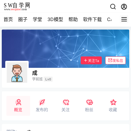
首页
圈子
学堂
3D模型
帮助
软件下载
CAD资料
关注Ta
发私信
成
学前班
Lv0
概览
发布的
关注
粉丝
收藏