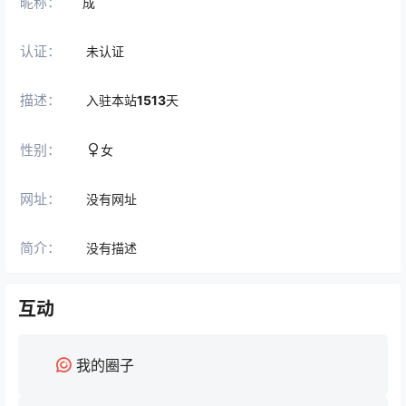
昵称：
成
认证：
未认证
描述：
入驻本站
1513
天
性别：
女
网址：
没有网址
简介：
没有描述
互动
我的圈子