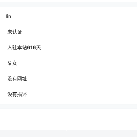
lin
未认证
入驻本站
616
天
女
没有网址
没有描述