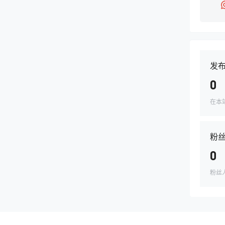
发
0
在本
粉
0
粉丝