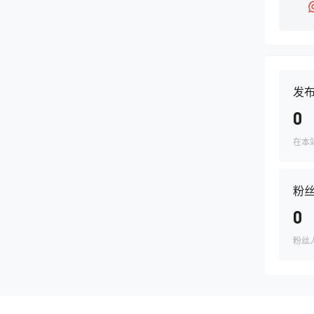
发
0
在本
粉
0
粉丝