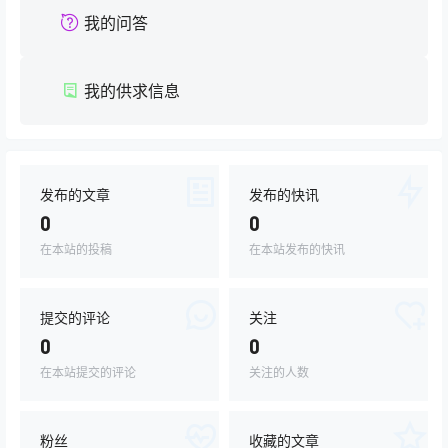
我的问答
我的供求信息
发布的文章
发布的快讯
0
0
在本站的投稿
在本站发布的快讯
提交的评论
关注
0
0
在本站提交的评论
关注的人数
粉丝
收藏的文章