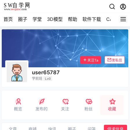
首页
圈子
学堂
3D模型
帮助
软件下载
CAD资料
关注Ta
发私信
user65787
学前班
Lv0
概览
发布的
关注
粉丝
收藏
文章
商铺
快讯
圈子
问答
供求信息