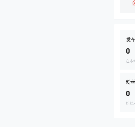
发
0
在本
粉
0
粉丝