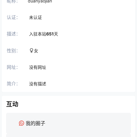
昵称：
duanyaojian
认证：
未认证
描述：
入驻本站
651
天
性别：
女
网址：
没有网址
简介：
没有描述
互动
我的圈子