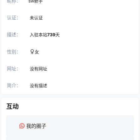
昵称：
sw新手
认证：
未认证
描述：
入驻本站
739
天
性别：
女
网址：
没有网址
简介：
没有描述
互动
我的圈子