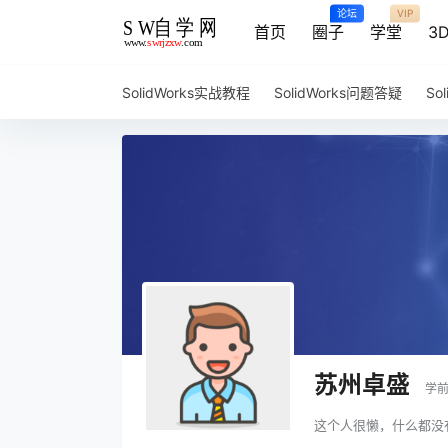
论坛
VIP
首页
圈子
学堂
3
SolidWorks实战教程
SolidWorks问题答疑
So
苏州卓盛
学
这个人很懒，什么都没