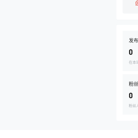
发
0
在本
粉
0
粉丝