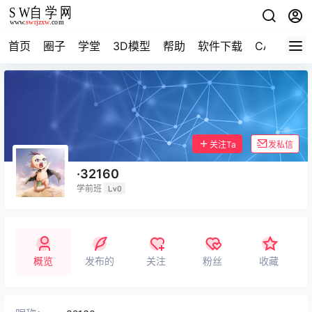
首页
圈子
学堂
3D模型
帮助
软件下载
CAD资料
关注Ta
发私信
·32160
学前班
Lv0
概览
发布的
关注
粉丝
收藏