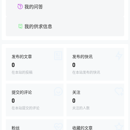
我的问答
我的供求信息
发布的文章
发布的快讯
0
0
在本站的投稿
在本站发布的快讯
提交的评论
关注
0
0
在本站提交的评论
关注的人数
粉丝
收藏的文章