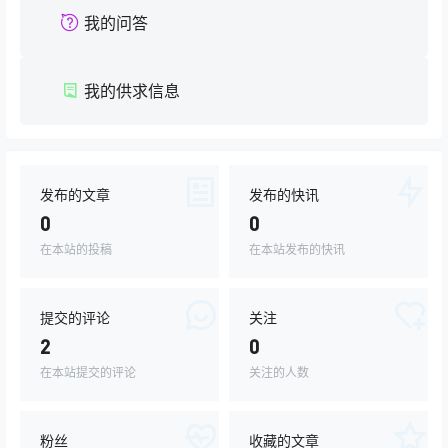
我的问答
我的供求信息
发布的文章
发布的快讯
0
0
在本站的投稿
在本站发布的快讯
提交的评论
关注
2
0
在本站提交的评论
关注的人数
粉丝
收藏的文章