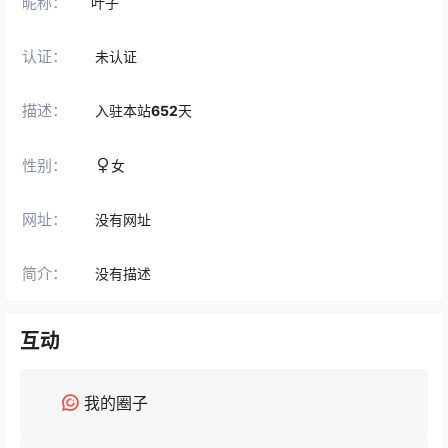
昵称：
叶子
认证：
未认证
描述：
入驻本站
652
天
性别：
女
网址：
没有网址
简介：
没有描述
互动
我的圈子