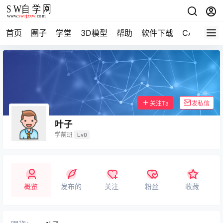
首页
圈子
学堂
3D模型
帮助
软件下载
CAD资料
关注Ta
发私信
叶子
学前班
Lv0
概览
发布的
关注
粉丝
收藏