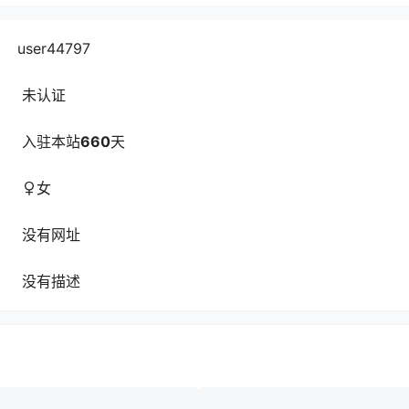
user44797
未认证
入驻本站
660
天
女
没有网址
没有描述