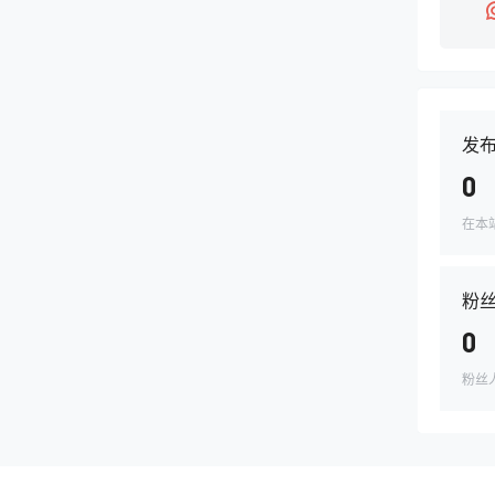
发
0
在本
粉
0
粉丝