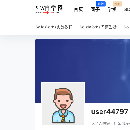
论坛
VIP
首页
圈子
学堂
3
SolidWorks实战教程
SolidWorks问题答疑
So
user44797
这个人很懒，什么都没