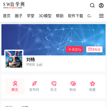
首页
圈子
学堂
3D模型
帮助
软件下载
CAD资料
关注Ta
发私信
刘畅
学前班
Lv0
概览
发布的
关注
粉丝
收藏