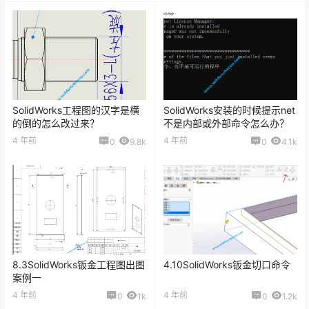
SolidWorks工程图的汉字是横
SolidWorks安装的时候提示net
的倒的怎么改过来？
不是内部或外部命令怎么办？
4 年前
4 年前
0
9.8k
0
4.1k
8.3SolidWorks钣金工程图出图
4.10SolidWorks钣金切口命令
案例一
4 年前
4 年前
0
1k
0
1.2k