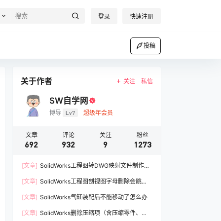
登录
快速注册
投稿
关于作者
关注
私信
SW自学网
博导
Lv7
超级年会员
文章
评论
关注
粉丝
692
932
9
1273
[文章]
SolidWorks工程图转DWG映射文件制作方
法
[文章]
SolidWorks工程图剖视图字母删除会跳过A
如何解决
[文章]
SolidWorks气缸装配后不能移动了怎么办
[文章]
SolidWorks删除压缩项（含压缩零件、压