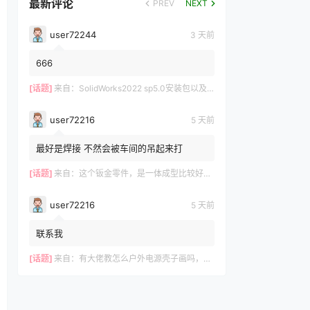
最新评论
PREV
NEXT
user72244
3 天前
666
[话题]
来自：
SolidWorks2022 sp5.0安装包以及操作视频-仅支持Win10-Win11
user72216
5 天前
最好是焊接 不然会被车间的吊起来打
[话题]
来自：
这个钣金零件，是一体成型比较好？还是拆分成3件焊接好？
user72216
5 天前
联系我
[话题]
来自：
有大佬教怎么户外电源壳子画吗，有偿，我这里有模型