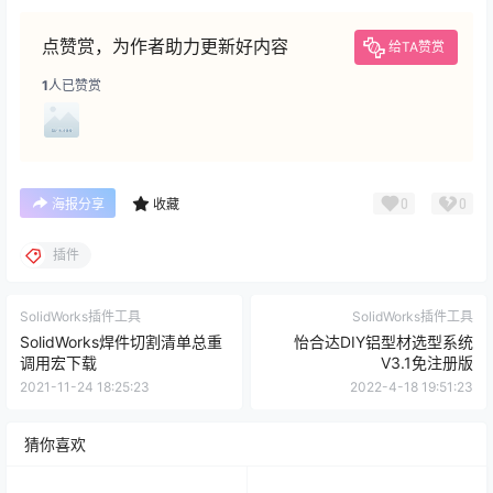
点赞赏，为作者助力更新好内容
给TA赞赏
1
人已赞赏
0
0
海报分享
收藏
插件
SolidWorks插件工具
SolidWorks插件工具
SolidWorks焊件切割清单总重
怡合达DIY铝型材选型系统
调用宏下载
V3.1免注册版
2021-11-24 18:25:23
2022-4-18 19:51:23
猜你喜欢