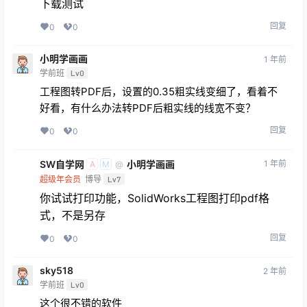
下载测试
回复
0
0
小明学画画
1 年前
学前班
Lv0
工程图转PDF后，设置的0.35粗实线变细了，看着不
好看，有什么办法转PDF后粗实线的线宽不变？
回复
0
0
SW自学网
小明学画画
1 年前
@
A
M
超级年会员
博导
Lv7
你试试打印功能，SolidWorks工程图打印pdf格
式，不是另存
回复
0
0
sky518
2 年前
学前班
Lv0
这个很不错的软件