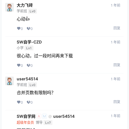
大力飞砖
1 年前
学前班
Lv0
心动👍
回复
0
0
SW自学-CZD
1 年前
小学
Lv1
很心动，过一段时间再来下载
回复
0
0
user54514
1 年前
学前班
Lv0
合并页数有限制吗？
回复
0
0
SW自学网
user54514
1 年前
@
A
M
超级年会员
博导
Lv7