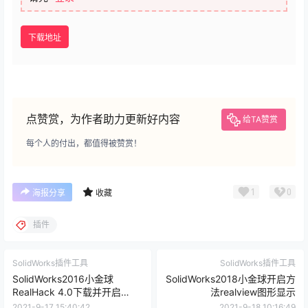
下载地址
点赞赏，为作者助力更新好内容
给TA赞赏
每个人的付出，都值得被赞赏！
1
0
海报分享
收藏
插件
SolidWorks插件工具
SolidWorks插件工具
SolidWorks2016小金球
SolidWorks2018小金球开启方
RealHack 4.0下载并开启
法realview图形显示
realview
2021-9-17 15:40:42
2021-9-18 10:16:49