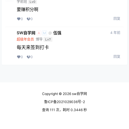
学前班
Lv0
要赚积分啊
回复
0
0
SW自学网
伍强
4 年前
@
A
M
超级年会员
博导
Lv7
每天来签到打卡
回复
0
0
Copyright © 2026
sw自学网
鲁ICP备2021029036号-2
查询 111 次，耗时 0.3446 秒