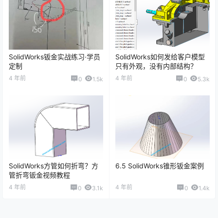
SolidWorks钣金实战练习·学员
SolidWorks如何发给客户模型
定制
只有外观，没有内部结构？
4 年前
4 年前
0
1.5k
0
5.3k
SolidWorks方管如何折弯？方
6.5 SolidWorks锥形钣金案例
管折弯钣金视频教程
4 年前
4 年前
0
3.1k
0
1.4k