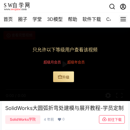
首页
圈子
学堂
3D模型
帮助
软件下载
CAD资料
查看完整视频
只允许以下等级用户查看该视频
超级月会员
超级年会员
升级
0:00
/
0:00
SolidWorks大圆弧折弯处建模与展开教程-学员定制
0
SolidWorks学院
4 年前
前往下载