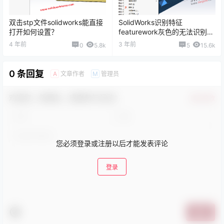
双击stp文件solidworks能直接
SolidWorks识别特征
打开如何设置？
featurework灰色的无法识别怎
么办？
4 年前
3 年前
0
5.8k
5
15.6k
0 条回复
文章作者
管理员
A
M
欢迎您，新朋友，感谢参与互动！
确认修改
您必须登录或注册以后才能发表评论
登录
提交