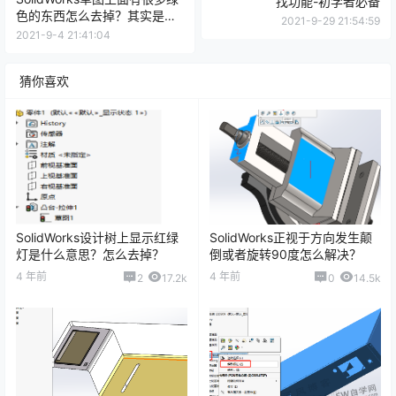
找功能-初学者必备
色的东西怎么去掉？其实是几
2021-9-29 21:54:59
何关系
2021-9-4 21:41:04
猜你喜欢
SolidWorks设计树上显示红绿
SolidWorks正视于方向发生颠
灯是什么意思？怎么去掉？
倒或者旋转90度怎么解决？
4 年前
4 年前
2
17.2k
0
14.5k