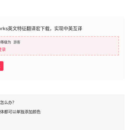
dWorks英文特征翻译宏下载，实现中英互译
的等级为
游客
登录
载
式怎么办？
、实体都可以单独添加颜色