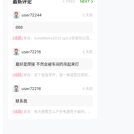
最新评论
PREV
NEXT
user72244
3 天前
666
[话题]
来自：
SolidWorks2022 sp5.0安装包以及操作视频-仅支持Win10-Win11
user72216
6 天前
最好是焊接 不然会被车间的吊起来打
[话题]
来自：
这个钣金零件，是一体成型比较好？还是拆分成3件焊接好？
user72216
6 天前
联系我
[话题]
来自：
有大佬教怎么户外电源壳子画吗，有偿，我这里有模型