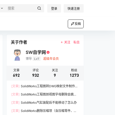
登录
快速注册
投稿
关于作者
关注
私信
SW自学网
博导
Lv7
超级年会员
文章
评论
关注
粉丝
692
932
9
1273
[文章]
SolidWorks工程图转DWG映射文件制作方
法
[文章]
SolidWorks工程图剖视图字母删除会跳过A
如何解决
[文章]
SolidWorks气缸装配后不能移动了怎么办
[文章]
SolidWorks删除压缩项（含压缩零件、压