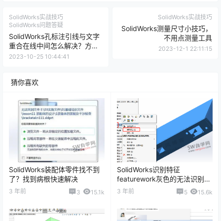
SolidWorks实战技巧
SolidWorks实战技巧
SolidWorks问题答疑
SolidWorks测量尺寸小技巧，
SolidWorks孔标注引线与文字
不用点测量工具
重合在线中间怎么解决？方法
2023-12-1 22:11:15
很简单
2023-10-25 10:44:41
猜你喜欢
SolidWorks装配体零件找不到
SolidWorks识别特征
了？找到病根快速解决
featurework灰色的无法识别怎
么办？
3 年前
3 年前
3
15.1k
5
15.6k