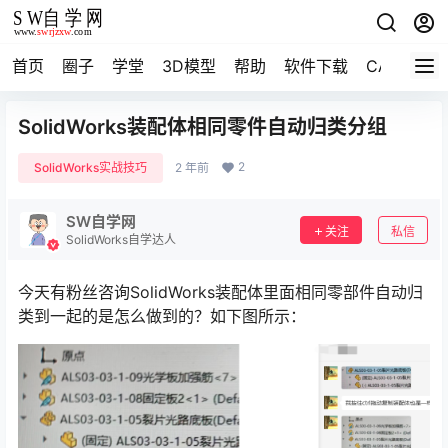
首页
圈子
学堂
3D模型
帮助
软件下载
CAD资料
SolidWorks装配体相同零件自动归类分组
2
SolidWorks实战技巧
2 年前
SW自学网
关注
私信
SolidWorks自学达人
今天有粉丝咨询SolidWorks装配体里面相同零部件自动归
类到一起的是怎么做到的？如下图所示：