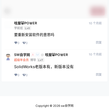
提交
吱屋🐷PO￦ER
10 个月前
学前班
Lv0
要重新安装软件的意思吗
回复
0
0
SW自学网
吱屋🐷PO￦ER
10 个月前
@
A
M
超级年会员
博导
Lv7
SolidWorks老版本有，新版本没有
回复
0
0
Copyright © 2026
sw自学网