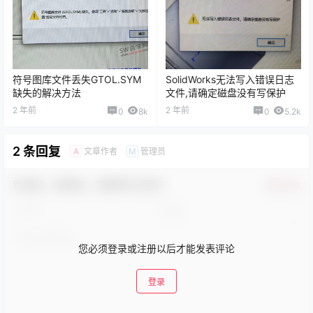
符号图库文件丢失GTOL.SYM
SolidWorks无法写入错误日志
缺失的解决方法
文件,请确定磁盘没有写保护
2 年前
2 年前
0
8k
0
5.2k
2 条回复
文章作者
管理员
A
M
欢迎您，新朋友，感谢参与互动！
确认修改
您必须登录或注册以后才能发表评论
登录