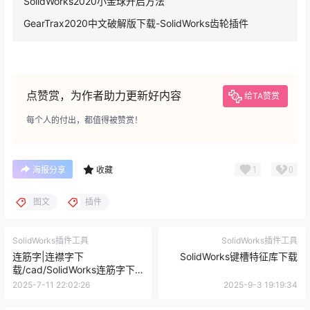
SolidWorks2020小金球开启方法
GearTrax2020中文破解版下载-SolidWorks齿轮插件
点赞赏，为作者助力更新好内容
给TA赞赏
每个人的付出，都值得被赞赏！
1
0
海报分享
收藏
图文
插件
SolidWorks插件工具
SolidWorks插件工具
连筋字|连襟字下
SolidWorks键槽特征库下载
载/cad/SolidWorks连筋字下
载
2025-7-11 22:02:26
2025-9-3 19:19:34