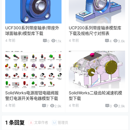
UCF300系列带座轴承(带座外
UCP200系列带座轴承模型库
球面轴承)模型库下载
下载及规格尺寸对照表
4 年前
4 年前
0
1.1k
4
3.6k
SolidWorks电源按钮电磁阀报
SolidWorks二级齿轮减速机模
警灯电源开关等电器模型下载
型下载
4 年前
4 年前
7
2.9k
0
2.9k
1 条回复
文章作者
管理员
A
M