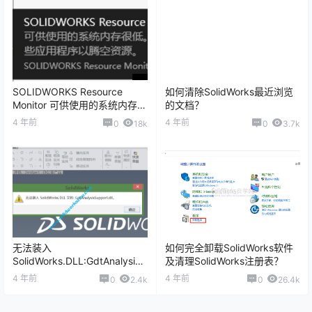
SOLIDWORKS Resource
如何清除SolidWorks最近浏览
Monitor 可供使用的系统内存很
的文档？
低弹窗怎么关闭？
4 年前
4 年前
0
18k
0
3.7k
无法装入
如何完全卸载SolidWorks软件
SolidWorks.DLL:GdtAnalysisS
及清理SolidWorks注册表？
upport.dll怎么办？
4 年前
4 年前
0
2.4k
0
26.4k