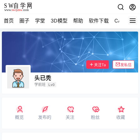
首页
圈子
学堂
3D模型
帮助
软件下载
CAD资料
关注Ta
发私信
头已秃
学前班
Lv0
概览
发布的
关注
粉丝
收藏