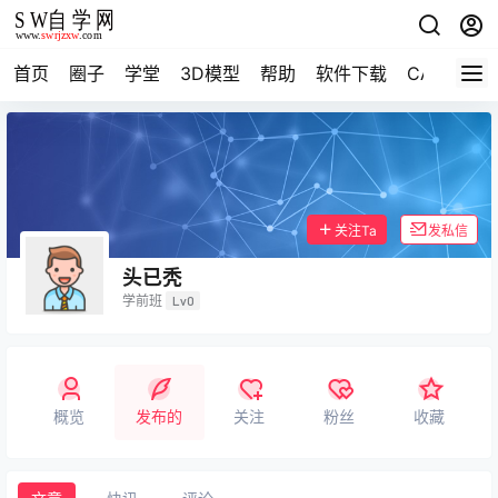
首页
圈子
学堂
3D模型
帮助
软件下载
CAD资料
关注Ta
发私信
头已秃
学前班
Lv0
概览
发布的
关注
粉丝
收藏