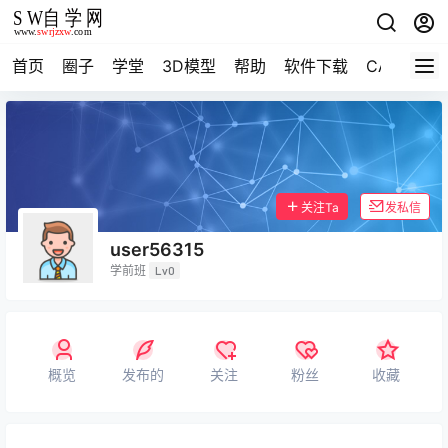
首页
圈子
学堂
3D模型
帮助
软件下载
CAD资料
关注Ta
发私信
user56315
学前班
Lv0
概览
发布的
关注
粉丝
收藏