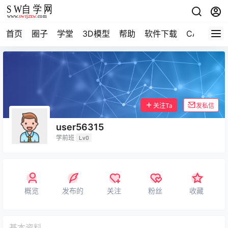
首页
圈子
学堂
3D模型
帮助
软件下载
CAD资料
关注Ta
发私信
user56315
学前班
Lv0
概览
发布的
关注
粉丝
收藏
基本资料