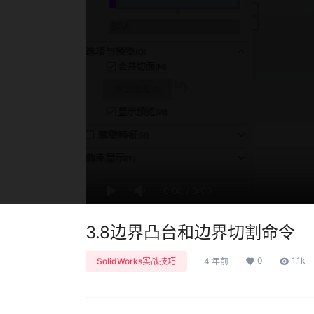
0:00
/
0:00
3.8边界凸台和边界切割命令
0
1.1k
SolidWorks实战技巧
4 年前