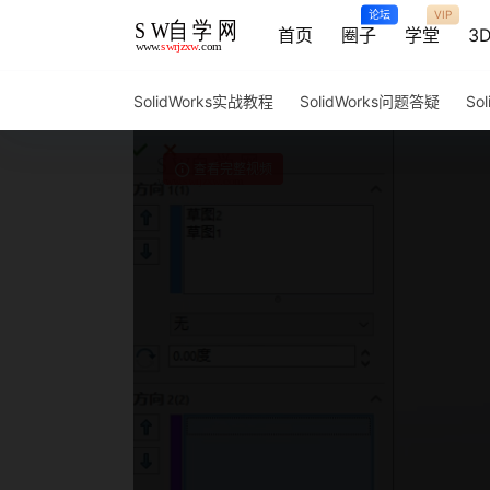
论坛
VIP
首页
圈子
学堂
3
SolidWorks实战教程
SolidWorks问题答疑
So
查看完整视频