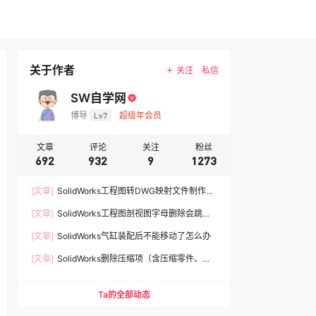
关于作者
关注
私信
SW自学网
博导
Lv7
超级年会员
文章
评论
关注
粉丝
692
932
9
1273
[文章]
SolidWorks工程图转DWG映射文件制作方
法
[文章]
SolidWorks工程图剖视图字母删除会跳过A
如何解决
[文章]
SolidWorks气缸装配后不能移动了怎么办
[文章]
SolidWorks删除压缩项（含压缩零件、压
缩配合、压缩特征）宏下载
Ta的全部动态