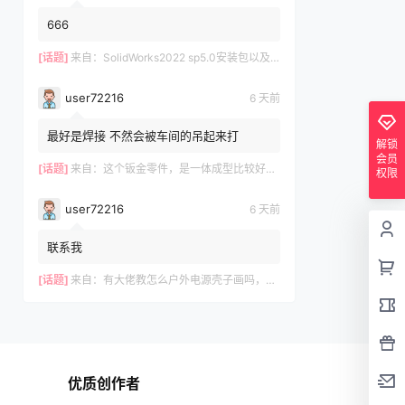
666
[话题]
来自：
SolidWorks2022 sp5.0安装包以及操作视频-仅支持Win10-Win11
user72216
6 天前
最好是焊接 不然会被车间的吊起来打
解锁
会员
[话题]
来自：
这个钣金零件，是一体成型比较好？还是拆分成3件焊接好？
权限
user72216
6 天前
联系我
[话题]
来自：
有大佬教怎么户外电源壳子画吗，有偿，我这里有模型
优质创作者