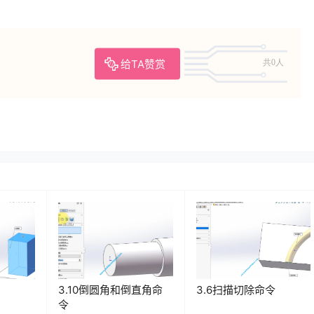
给TA赞赏
共0人
3.10倒圆角和倒直角命
3.6扫描切除命令
令