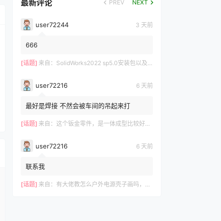
最新评论
PREV
NEXT
user72244
3 天前
666
[话题]
来自：
SolidWorks2022 sp5.0安装包以及操作视频-仅支持Win10-Win11
user72216
6 天前
最好是焊接 不然会被车间的吊起来打
[话题]
来自：
这个钣金零件，是一体成型比较好？还是拆分成3件焊接好？
user72216
6 天前
联系我
[话题]
来自：
有大佬教怎么户外电源壳子画吗，有偿，我这里有模型