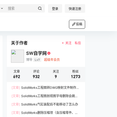
登录
快速注册
投稿
关于作者
关注
私信
SW自学网
博导
Lv7
超级年会员
文章
评论
关注
粉丝
692
932
9
1273
[文章]
SolidWorks工程图转DWG映射文件制作方
法
[文章]
SolidWorks工程图剖视图字母删除会跳过A
如何解决
[文章]
SolidWorks气缸装配后不能移动了怎么办
[文章]
SolidWorks删除压缩项（含压缩零件、压