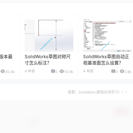
哪个版本最
SolidWorks草图对称尺
SolidWorks草图自动正
寸怎么标注？
视基准面怎么设置？
4 年前
4 年前
20.4k
0
10.9k
0
2.9k
重要！SolidWorks教程在线学习！！！
确认修改