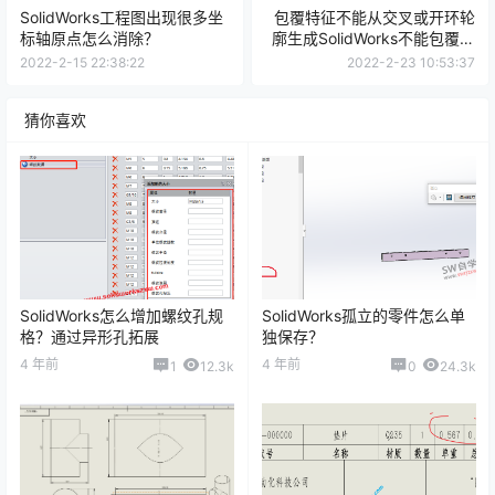
SolidWorks工程图出现很多坐
包覆特征不能从交叉或开环轮
标轴原点怎么消除？
廓生成SolidWorks不能包覆文
字怎么办？
2022-2-15 22:38:22
2022-2-23 10:53:37
猜你喜欢
SolidWorks怎么增加螺纹孔规
SolidWorks孤立的零件怎么单
格？通过异形孔拓展
独保存？
4 年前
4 年前
1
12.3k
0
24.3k