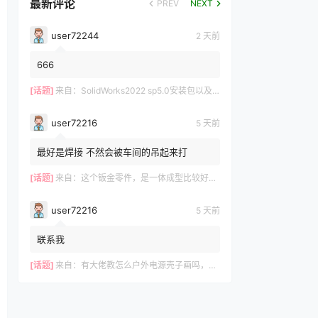
最新评论
PREV
NEXT
user72244
2 天前
666
[话题]
来自：
SolidWorks2022 sp5.0安装包以及操作视频-仅支持Win10-Win11
user72216
5 天前
最好是焊接 不然会被车间的吊起来打
[话题]
来自：
这个钣金零件，是一体成型比较好？还是拆分成3件焊接好？
user72216
5 天前
联系我
[话题]
来自：
有大佬教怎么户外电源壳子画吗，有偿，我这里有模型