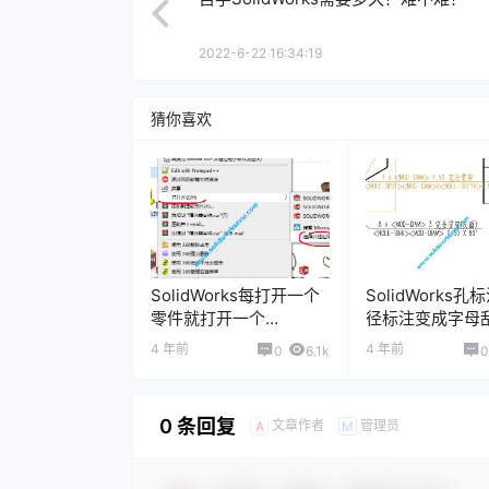
2022-6-22 16:34:19
猜你喜欢
SolidWorks每打开一个
SolidWorks
零件就打开一个
径标注变成字母
SolidWorks窗口怎么回
何解决？
4 年前
4 年前
0
6.1k
0
事？
0 条回复
文章作者
管理员
A
M