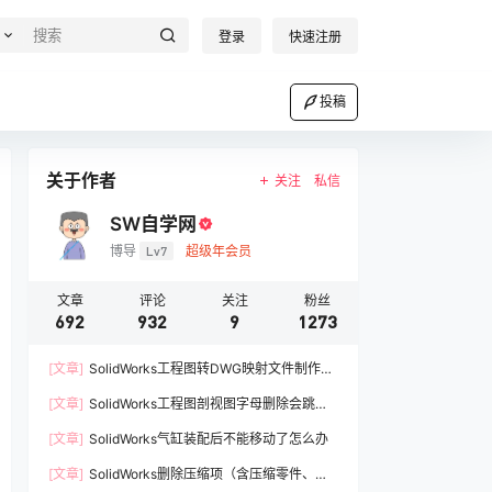
登录
快速注册
投稿
关于作者
关注
私信
SW自学网
博导
Lv7
超级年会员
文章
评论
关注
粉丝
692
932
9
1273
[文章]
SolidWorks工程图转DWG映射文件制作方
法
[文章]
SolidWorks工程图剖视图字母删除会跳过A
如何解决
[文章]
SolidWorks气缸装配后不能移动了怎么办
[文章]
SolidWorks删除压缩项（含压缩零件、压