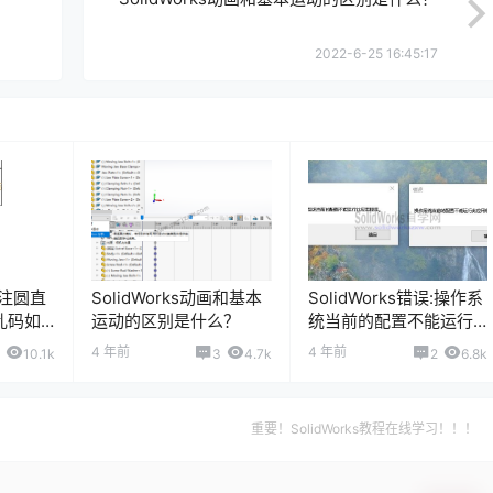
2022-6-25 16:45:17
孔标注圆直
SolidWorks动画和基本
SolidWorks错误:操作系
乱码如
运动的区别是什么？
统当前的配置不能运行
此应用程序
4 年前
4 年前
10.1k
3
4.7k
2
6.8k
重要！SolidWorks教程在线学习！！！