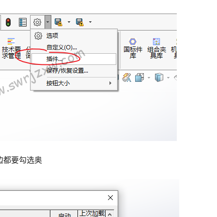
边右边都要勾选奥