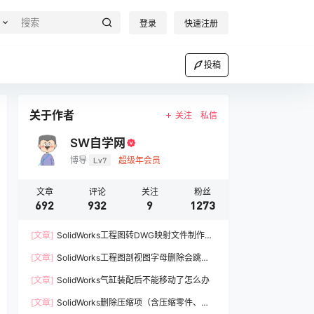
登录
快速注册
投稿
关于作者
关注
私信
SW自学网
博导
Lv7
超级年会员
文章
评论
关注
粉丝
692
932
9
1273
[文章]
SolidWorks工程图转DWG映射文件制作方
法
[文章]
SolidWorks工程图剖视图字母删除会跳过A
如何解决
[文章]
SolidWorks气缸装配后不能移动了怎么办
[文章]
SolidWorks删除压缩项（含压缩零件、压