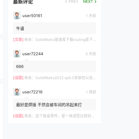
最新评论
PREV
NEXT
user50161
1 天前
牛逼
[文章]
来自：
SolidWorks管道库下载routing库下载
user72244
5 天前
666
[话题]
来自：
SolidWorks2022 sp5.0安装包以及操作视频-仅支持Win10-Win11
user72216
1 周前
最好是焊接 不然会被车间的吊起来打
[话题]
来自：
这个钣金零件，是一体成型比较好？还是拆分成3件焊接好？