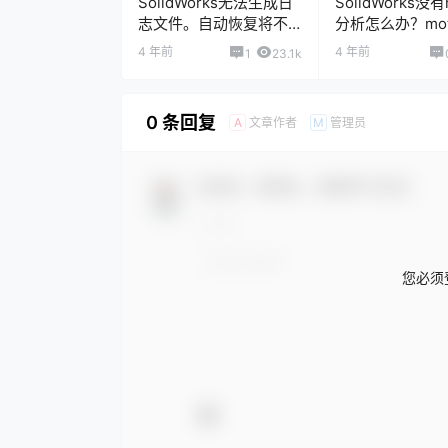
SolidWorks无法生成日
SolidWorks没有
志文件。自动恢复将不
分析怎么办？mot
可使用,另外一个
析在哪？
4 年前
4 年前
1
23.1k
solidworks程序可能已
经在此机器上
0 条回复
文章作者
管理员
A
M
欢迎您，新朋友，感谢参与互动！
您必须