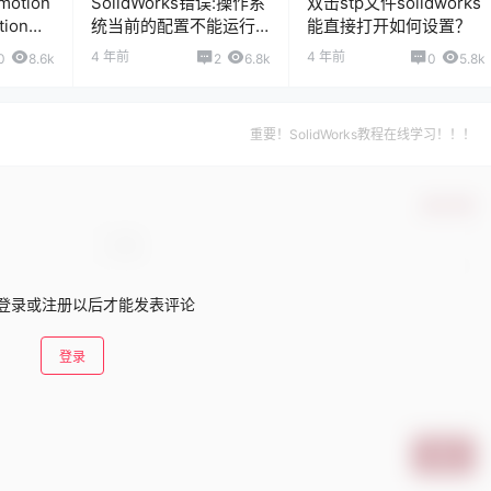
motion
SolidWorks错误:操作系
双击stp文件solidworks
ion分
统当前的配置不能运行
能直接打开如何设置？
此应用程序
4 年前
4 年前
0
8.6k
2
6.8k
0
5.8k
重要！SolidWorks教程在线学习！！！
确认修改
登录或注册以后才能发表评论
登录
提交