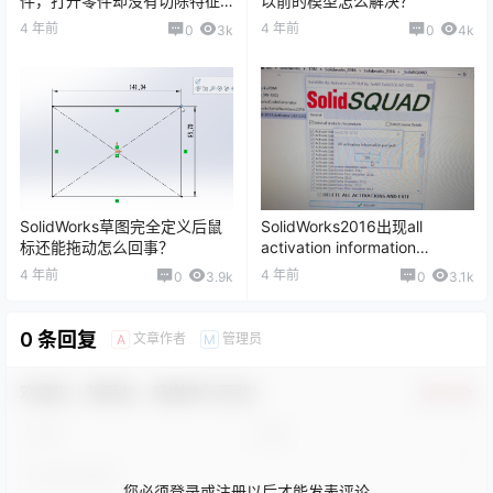
件，打开零件却没有切除特征
以前的模型怎么解决？
为什么怎么解决？
4 年前
4 年前
0
3k
0
4k
SolidWorks草图完全定义后鼠
SolidWorks2016出现all
标还能拖动怎么回事？
activation information
pueged怎么解决？
4 年前
4 年前
0
3.9k
0
3.1k
0 条回复
文章作者
管理员
A
M
欢迎您，新朋友，感谢参与互动！
确认修改
您必须登录或注册以后才能发表评论