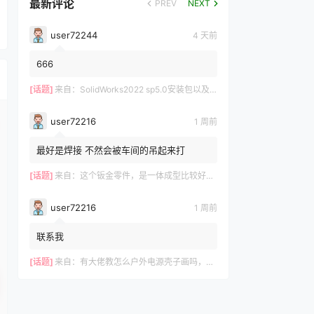
最新评论
PREV
NEXT
user72244
4 天前
666
[话题]
来自：
SolidWorks2022 sp5.0安装包以及操作视频-仅支持Win10-Win11
user72216
1 周前
最好是焊接 不然会被车间的吊起来打
[话题]
来自：
这个钣金零件，是一体成型比较好？还是拆分成3件焊接好？
user72216
1 周前
联系我
[话题]
来自：
有大佬教怎么户外电源壳子画吗，有偿，我这里有模型