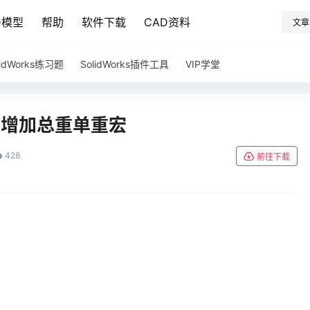
D模型
帮助
软件下载
CAD资料
文章
lidWorks练习题
SolidWorks插件工具
VIP学堂
清单增加总重单重宏
428
前往下载