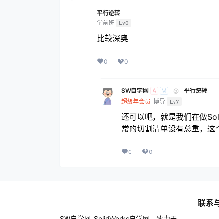
平行逆转
学前班
Lv0
比较深奥
0
0
SW自学网
@
平行逆转
A
M
超级年会员
博导
Lv7
还可以吧，就是我们在做Sol
常的切割清单没有总重，这
0
0
联系
SW自学网-SolidWorks自学网，致力于