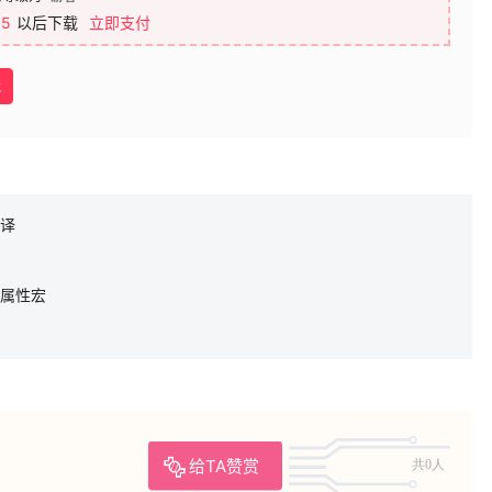
5
以后下载
立即支付
载
互译
义属性宏
给TA赞赏
共0人