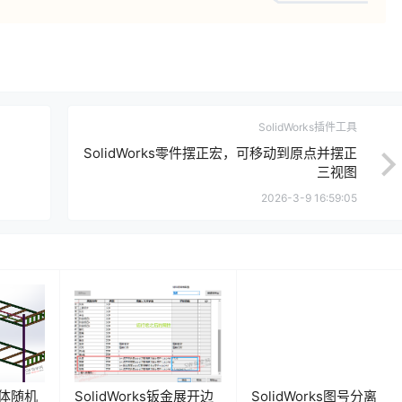
SolidWorks插件工具
SolidWorks零件摆正宏，可移动到原点并摆正
三视图
2026-3-9 16:59:05
多实体随机
SolidWorks钣金展开边
SolidWorks图号分离