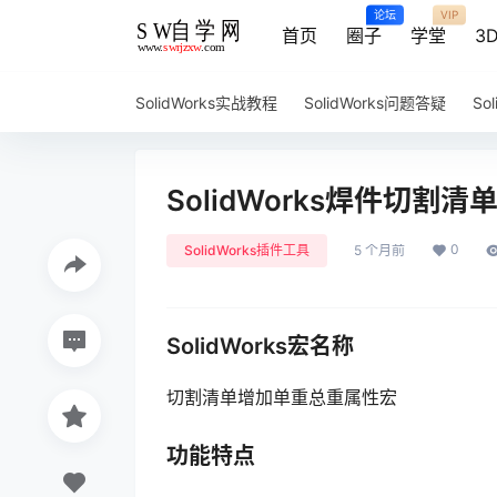
论坛
VIP
首页
圈子
学堂
3
SolidWorks实战教程
SolidWorks问题答疑
So
SolidWorks焊件切割
0
SolidWorks插件工具
5 个月前
SolidWorks宏名称
切割清单增加单重总重属性宏
功能特点