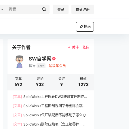
登录
快速注册
投稿
关于作者
关注
私信
SW自学网
博导
Lv7
超级年会员
文章
评论
关注
粉丝
692
932
9
1273
[文章]
SolidWorks工程图转DWG映射文件制作方
法
[文章]
SolidWorks工程图剖视图字母删除会跳过A
如何解决
[文章]
SolidWorks气缸装配后不能移动了怎么办
[文章]
SolidWorks删除压缩项（含压缩零件、压