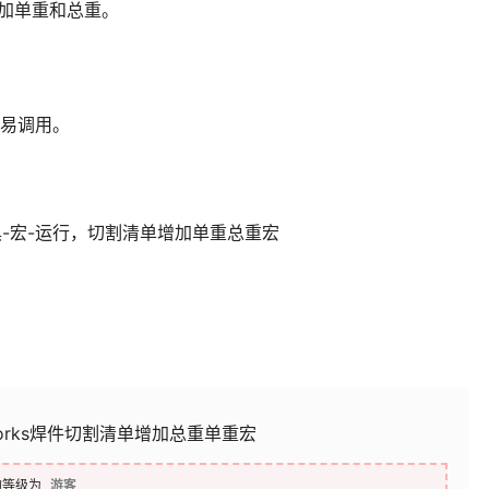
加单重和总重。
容易调用。
工具-宏-运行，切割清单增加单重总重宏
dWorks焊件切割清单增加总重单重宏
的等级为
游客