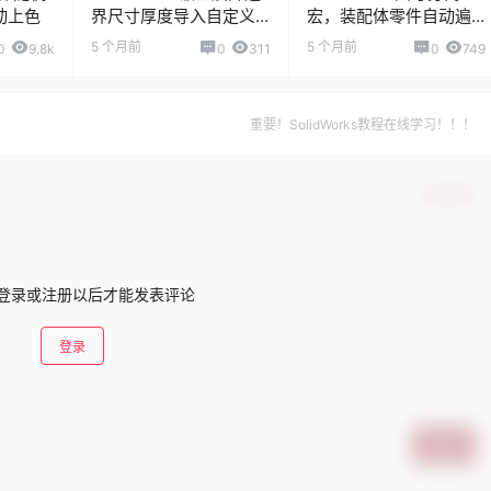
动上色
界尺寸厚度导入自定义
宏，装配体零件自动遍
属性宏
历
5 个月前
5 个月前
0
9.8k
0
311
0
749
重要！SolidWorks教程在线学习！！！
确认修改
登录或注册以后才能发表评论
登录
提交