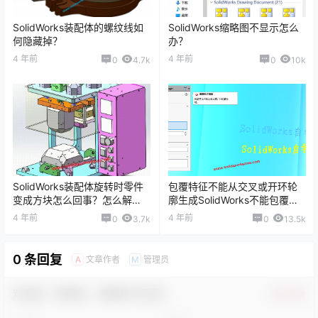
SolidWorks装配体的螺纹线如
SolidWorks缩略图不显示怎么
何隐藏掉？
办？
4 年前
4 年前
0
4.7k
0
10k
SolidWorks装配体旋转时零件
包覆特征不能从交叉或开环轮
变成方块怎么回事？怎么解
廓生成SolidWorks不能包覆文
决？
字怎么办？
4 年前
4 年前
0
3.7k
0
13.5k
0 条回复
文章作者
管理员
A
M
欢迎您，新朋友，感谢参与互动！
确认修改