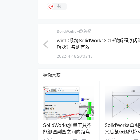
使用
SolidWorks问题答疑
win10系统SolidWorks2016破解程序
解决？亲测有效
2022-4-18 20:02:18
猜你喜欢
SolidWorks测量工具不
SolidWorks
能测圆到圆之间的距离
义后鼠标还能拖
测不到中心位置，图标
回事？