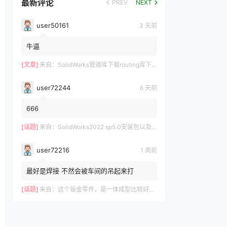
最新评论
PREV
NEXT
user50161
3 天前
牛逼
[文章]
来自：
SolidWorks管道库下载routing库下载
user72244
6 天前
666
[话题]
来自：
SolidWorks2022 sp5.0安装包以及操作视频-仅支持Win10-Win11
user72216
1 周前
最好是焊接 不然会被车间的吊起来打
[话题]
来自：
这个钣金零件，是一体成型比较好？还是拆分成3件焊接好？