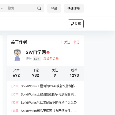
登录
快速注册
投稿
关于作者
关注
私信
SW自学网
博导
Lv7
超级年会员
文章
评论
关注
粉丝
692
932
9
1273
[文章]
SolidWorks工程图转DWG映射文件制作方
法
[文章]
SolidWorks工程图剖视图字母删除会跳过A
如何解决
[文章]
SolidWorks气缸装配后不能移动了怎么办
[文章]
SolidWorks删除压缩项（含压缩零件、压