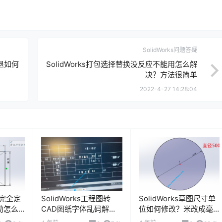
SolidWorks问题答疑
闪退如何
SolidWorks打包选择替换没反应不能用怎么解
决？方法很简单
2022-4-27 14:28:04
草图完全定
SolidWorks工程图转
SolidWorks草图尺寸单
动怎么
CAD图纸字体乱码解决
位如何修改？米改成毫
方法
米